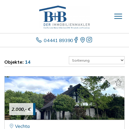
04441 89390
Objekte:
14
2.000,- €
Vechta