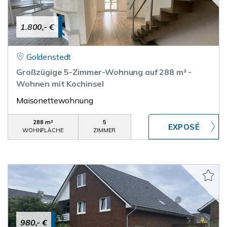
1.800,- €
Goldenstedt
Großzügige 5-Zimmer-Wohnung auf 288 m² -
Wohnen mit Kochinsel
Maisonettewohnung
288 m²
5
WOHNFLÄCHE
ZIMMER
980,- €