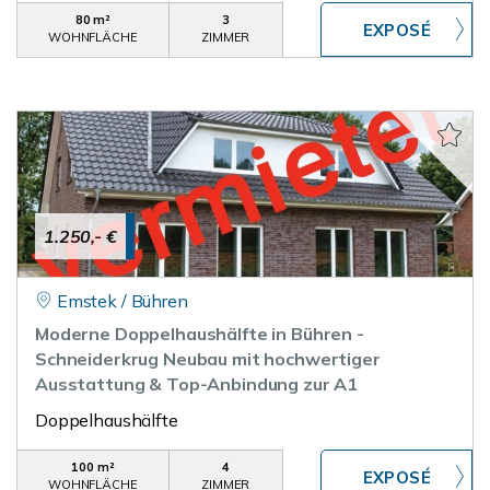
80 m²
3
WOHNFLÄCHE
ZIMMER
1.250,- €
Emstek / Bühren
Moderne Doppelhaushälfte in Bühren -
Schneiderkrug Neubau mit hochwertiger
Ausstattung & Top-Anbindung zur A1
Doppelhaushälfte
100 m²
4
WOHNFLÄCHE
ZIMMER