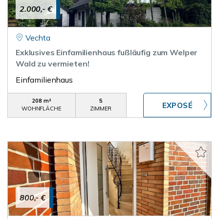
2.000,- €
Vechta
Exklusives Einfamilienhaus fußläufig zum Welper
Wald zu vermieten!
Einfamilienhaus
208 m²
5
WOHNFLÄCHE
ZIMMER
800,- €