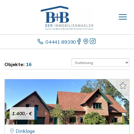
04441 89390
Objekte:
16
1.400,- €
Dinklage