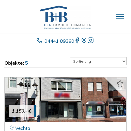
04441 89390
Objekte:
5
1.150,- €
Vechta