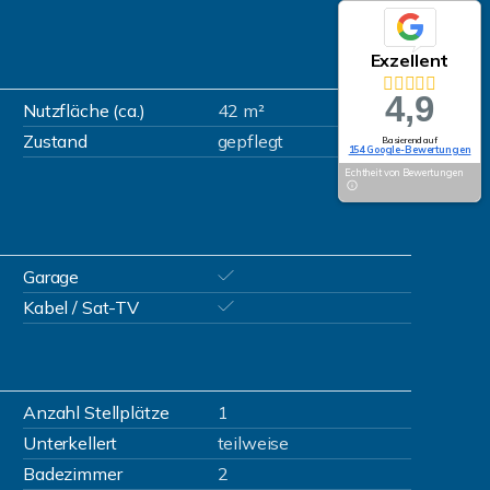
Exzellent
4,9
Nutzfläche (ca.)
42 m²
Zustand
gepflegt
Basierend auf
154 Google-Bewertungen
Echtheit von Bewertungen
Garage
Kabel / Sat-TV
Anzahl Stellplätze
1
Unterkellert
teilweise
Badezimmer
2