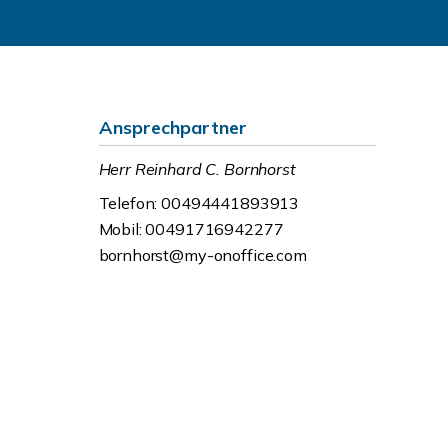
Ansprechpartner
Herr Reinhard C. Bornhorst
Telefon: 00494441893913
Mobil: 00491716942277
bornhorst@my-onoffice.com