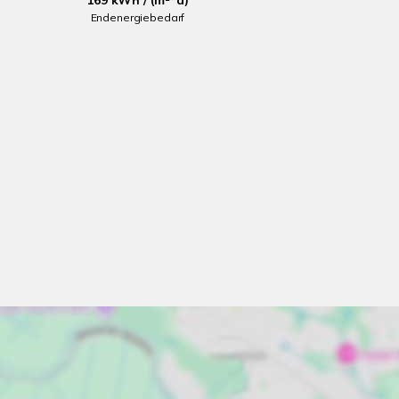
169 kWh / (m²*a)
Endenergiebedarf