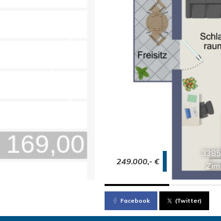
3385
249.000,- €
Zim
Facebook
(Twitter)