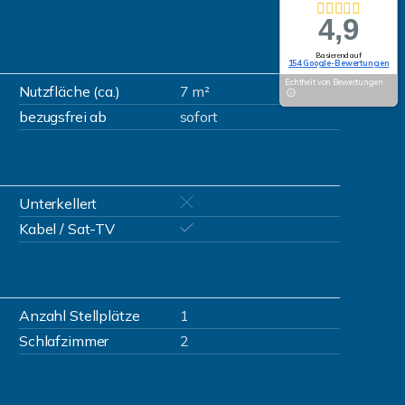
4,9
Basierend auf
154 Google-Bewertungen
Echtheit von Bewertungen
Nutzfläche (ca.)
7 m²
bezugsfrei ab
sofort
Unterkellert
Kabel / Sat-TV
Anzahl Stellplätze
1
Schlafzimmer
2