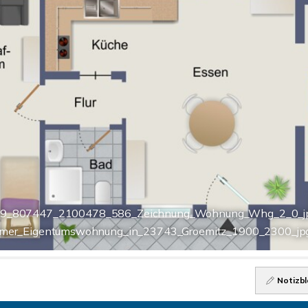
9_807447_2100478_586_Zeichnung_Wohnung_Whg_2_0_j
mer_Eigentumswohnung_in_23743_Groemitz_1900_2300_jpg
Notizbl