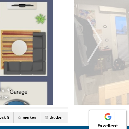
pg_3-
.jpg
ock (
)
merken
drucken
Exzellent