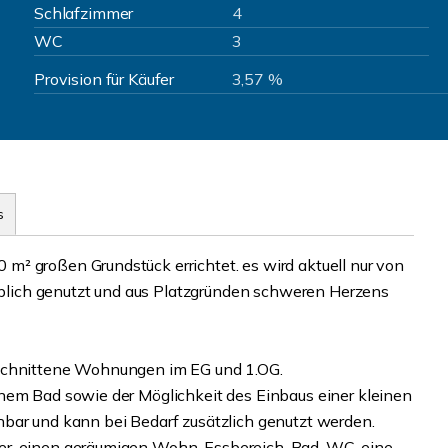
Schlafzimmer
4
WC
3
Provision für Käufer
3,57 %
s
² großen Grundstück errichtet. es wird aktuell nur von
lich genutzt und aus Platzgründen schweren Herzens
eschnittene Wohnungen im EG und 1.OG.
nem Bad sowie der Möglichkeit des Einbaus einer kleinen
bar und kann bei Bedarf zusätzlich genutzt werden.
er, einen geräumigen Wohn-Essbereich, Bad, WC, eine