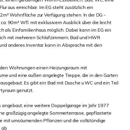
ur aus erreichbar. Im EG steht zusätzlich ein
2m² Wohnfläche zur Verfügung stehen. In der DG -
. 90m² Wfl. mit exklusivem Ausblick über die leicht
ch als Einfamilienhaus möglich. Dabei kann im EG ein
eich mit mehreren Schlafzimmern, Bad und HWR
und anderes Inventar kann in Absprache mit den
 zu den Wohnungen einen Heizungsraum mit
ume und eine außen angelegte Treppe, die in den Garten
nd ausgebaut. Es gibt ein Bad mit Dusche u WC und ein Teil
artyraum genutzt.
 angebaut, eine weitere Doppelgarage im Jahr 1977
eine großzügig angelegte Sommerterrasse, gepflasterte
e mit umsäumenden Pflanzen und die vollständige
e ab