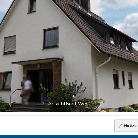
AnsichtNord-West
Notizbl