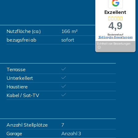
Exzellent
4,9
Nutzfläche (ca.)
166 m²
Basierend auf
154 Google-Bewertungen
bezugsfrei ab
sofort
Echtheit von Bewertungen
Terrasse
Unterkellert
Haustiere
Kabel / Sat-TV
Anzahl Stellplätze
7
Garage
Anzahl 3