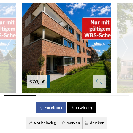
570,- €
Facebook
(Twitter)
Notizblock (
)
merken
drucken