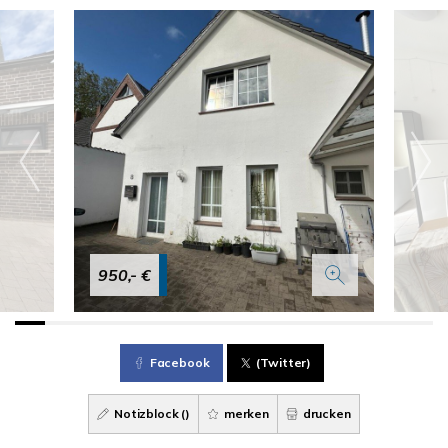
950,- €
Facebook
(Twitter)
Notizblock (
)
merken
drucken